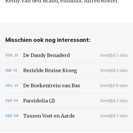
Remy van den Brand, eindmix: Alfred Koster.
Misschien ook nog interessant:
De Dandy Benaderd
leestijd 5 min
FEB.
23
Bezielde Bruine Kroeg
leestijd 2 min
JAN.
01
De Boekentrein van Bas
leestijd 8 min
DEC.
15
Pareidolia (2)
leestijd 2 min
SEP.
30
Tussen Voet en Aarde
leestijd 7 min
SEP.
08